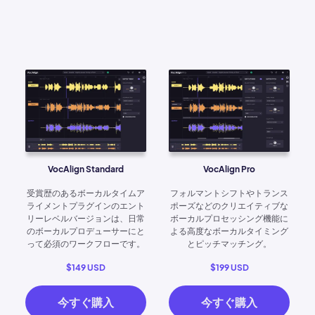
VocAlign Standard
VocAlign Pro
受賞歴のあるボーカルタイムア
フォルマントシフトやトランス
ライメントプラグインのエント
ポーズなどのクリエイティブな
リーレベルバージョンは、日常
ボーカルプロセッシング機能に
のボーカルプロデューサーにと
よる高度なボーカルタイミング
って必須のワークフローです。
とピッチマッチング。
$149 USD
$199 USD
今すぐ購入
今すぐ購入