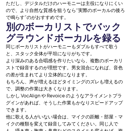
ただし、デジタルだけのハーモニーは主役になりにくい
ので、より自然な質感を狙うなら“実際のボーカルの後ろ
で鳴らす”のがおすすめです。
別のボーカリストでバック
グラウンドボーカルを録る
同じボーカリストがハーモニーもダブルもすべて歌う
と、スタック全体が平坦になりがちです。
より深みのある合唱感を作りたいなら、複数のボーカリ
ストで録音するのが理想です。男女混合になれば、音色
の差が生まれてより立体的になります。
もちろん、声が増えるほどタイミングのズレも増えるの
で、調整の作業は大きくなります。
しかし VocAlign や Revoice のようなアライメントプラ
グインがあれば、そうした作業もかなりスピードアップ
できます。
他に歌える人がいない場合は、マイクの距離・部屋・マ
イクの種類を変えて録音してみてください。同じ人で
も、囁き声・胸声・鼻声などのスタイルを変えれば、複