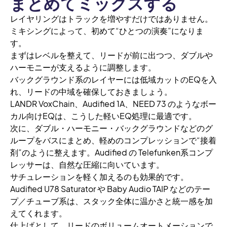
まとめてミックスする
レイヤリングはトラックを増やすだけではありません。
ミキシングによって、初めて“ひとつの演奏”になりま
す。
まずはレベルを整えて、リードが前に出つつ、ダブルや
ハーモニーが支えるように調整します。
バックグラウンド系のレイヤーには低域カットのEQを入
れ、リードの中域を確保しておきましょう。
LANDR VoxChain、Audified 1A、NEED 73 のようなボー
カル向けEQは、こうした軽いEQ処理に最適です。
次に、ダブル・ハーモニー・バックグラウンドなどのグ
ループをバスにまとめ、軽めのコンプレッションで“接着
剤”のように整えます。Audified の Telefunken系コンプ
レッサーは、自然な圧縮に向いています。
サチュレーションを軽く加えるのも効果的です。
Audified U78 Saturator や Baby Audio TAIP などのテー
プ／チューブ系は、スタック全体に温かさと統一感を加
えてくれます。
仕上げとして、リードのボリュームオートメーションで