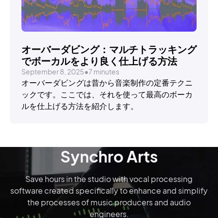
TUTORIALS
オーバーダビング：マルチトラッキング
でボーカルをより良く仕上げる方法
September 8, 2025
•
7 minutes
オーバーダビングは昔から音楽制作の定番テクニ
ックです。ここでは、それを使って最高のボーカ
ルを仕上げる方法を紹介します。
Synchro Arts
Save hours in the studio with vocal processing
software created specifically to enhance and simplify
the processes of music producers and audio
engineers.