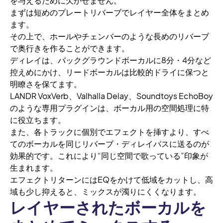
を与えるために欠かせません。
まずは短めのプレートリバーブでレイヤー全体をまとめ
ます。
その上で、ホールやチェンバーのような長めのリバーブ
で奥行きを作ることができます。
ディレイは、バックグラウンドボーカルに8分・4分など
控えめにかけ、リードボーカルは比較的ドライに保つと
明瞭さを保てます。
LANDR VoxVerb、Valhalla Delay、Soundtoys EchoBoy
のような専用プラグインは、ボーカル用の空間処理に特
に役立ちます。
また、各トラックに個別でエフェクトを挿すより、すべ
てのボーカルを同じリバーブ・ディレイバスに送るのが
効果的です。これにより“同じ空間で歌っている”印象が
生まれます。
エフェクトリターンにはEQをかけて低域をカットし、高
域も少し抑えると、ミックスが濁りにくくなります。
レイヤーされたボーカルを