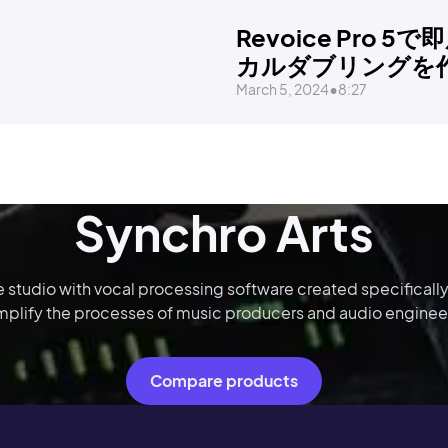
Revoice Pro 5
カルダブリングを
March 5, 2024
•
8:27
Synchro Arts
he studio with vocal processing software created specificall
mplify the processes of music producers and audio enginee
Compare products