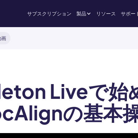
サブスクリプション
製品
リソース
サポー
動画
leton Liveで
ocAlignの基本