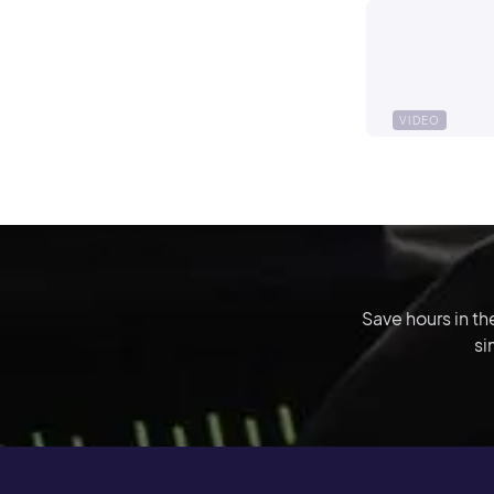
VIDEO
Save hours in t
si