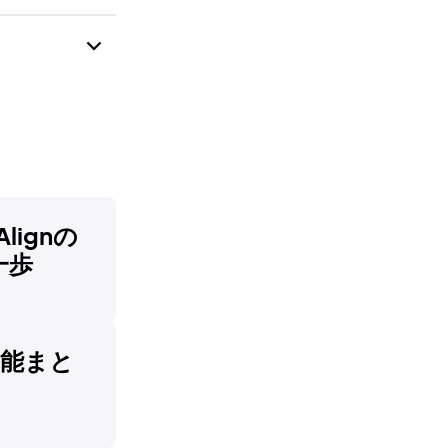
Alignの
一歩
新機能まと