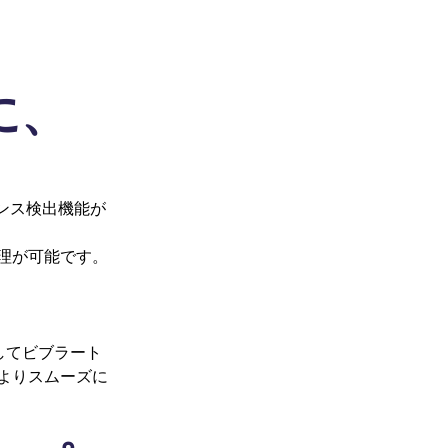
に、
ビランス検出機能が
理が可能です。
行してビブラート
よりスムーズに