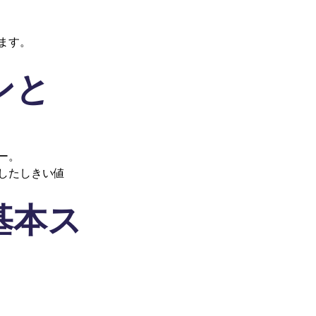
ます。
ンと
ー。
したしきい値
基本ス