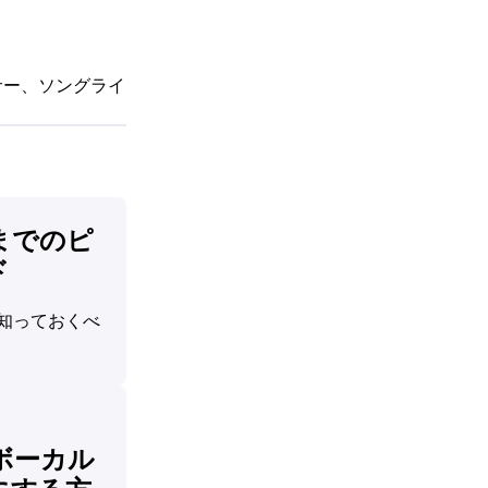
ーサー、ソングライ
までのピ
ド
知っておくべ
e
 でボーカル