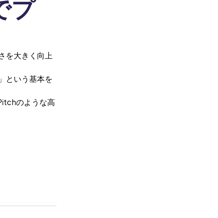
でプ
さを大きく向上
」という基本を
itchのような高