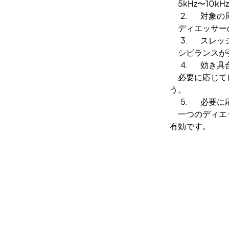
5kHz〜10
2. 対象の
ディエッサーの
3. スレッ
シビランスが強
4. 効き具
必要に応じてレ
う。
5. 必要に
一つのディエッ
有効です。