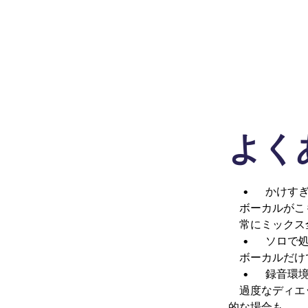
よく
• かけすぎ問題（
ボーカルがこも
常にミックス
• ソロで処
ボーカルだけで
• 録音環境
過度なディエッ
的な場合も。