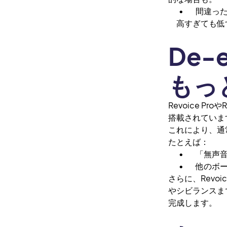
• 間違った
高すぎても低す
De-
もっ
Revoice P
搭載されていま
これにより、通
たとえば：
• 「無声音（U
• 他のボー
さらに、Revo
やシビランスま
完成します。