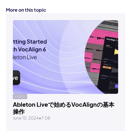
More on this topic
VIDEO
Ableton Liveで始めるVocAlignの基本
操作
June 10, 2024
•
7:08